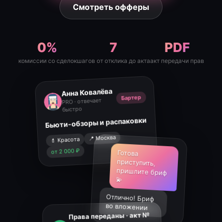
Смотреть офферы
0%
7
PDF
комиссии со сделок
шагов от отклика до акта
акт передачи прав
Анна Ковалёва
Бартер
PRO · отвечает
быстро
Бьюти-обзоры и распаковки
📍 Москва
💄 Красота
от 2 000 ₽
Готова
приступить,
пришлите бриф
💫
Отлично! Бриф
во вложении
Права переданы · акт №